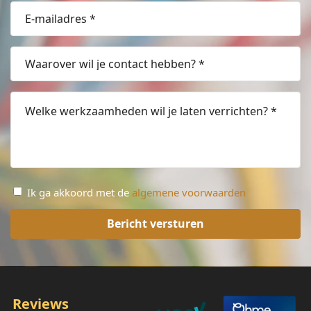
email
(Vereist)
Waarover
wil
je
Welke
contact
werkzaamheden
hebben?
wil
(Vereist)
je
laten
verrichten?
Algemene
Ik ga akkoord met de
algemene voorwaarden
*
voorwaarden
(Vereist)
(Vereist)
Reviews